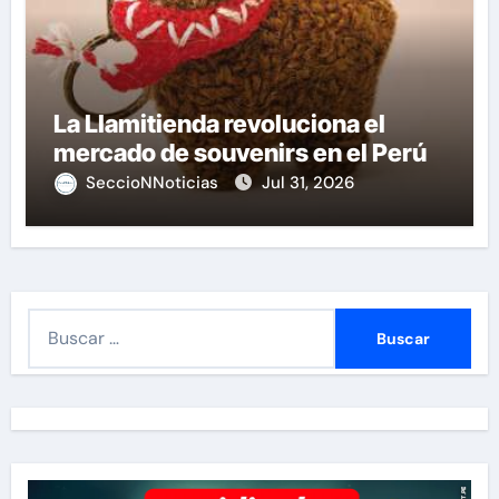
La Llamitienda revoluciona el
mercado de souvenirs en el Perú
SeccioNNoticias
Jul 31, 2026
B
u
s
c
a
r