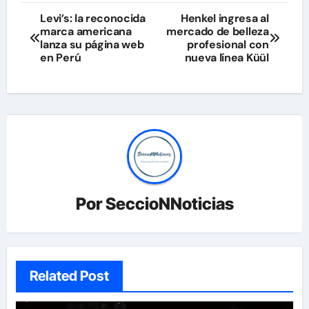
Navegación
Levi’s: la reconocida
Henkel ingresa al
marca americana
mercado de belleza
de
lanza su página web
profesional con
en Perú
nueva línea Küül
entradas
Por
SeccioNNoticias
Related Post