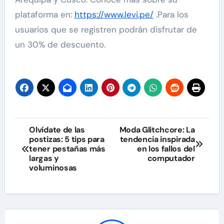
plataforma en:
https://w
w
w.levi.pe/
.Para los
usuarios que se registren podrán disfrutar de
un 30% de descuento.
Navegación
Olvídate de las
Moda Glitchcore: La
postizas: 5 tips para
tendencia inspirada
de
tener pestañas más
en los fallos del
largas y
computador
entradas
voluminosas