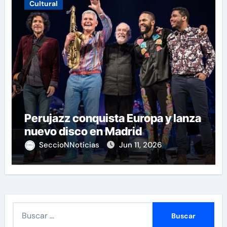
Cultural
Perujazz conquista Europa y lanza
nuevo disco en Madrid
SeccioNNoticias
Jun 11, 2026
B
u