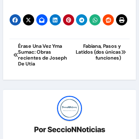
Navegación
Érase Una Vez Yma
Fabiana, Pasos y
Sumac: Obras
Latidos (dos únicas
de
recientes de Joseph
funciones)
De Utia
entradas
Por
SeccioNNoticias