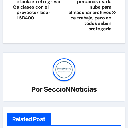
el aula en el regreso
peruanos usa la
de
a clases con el
nube para
proyector láser
almacenar archivos
entradas
LSD400
de trabajo, pero no
todos saben
protegerla
Por
SeccioNNoticias
Related Post