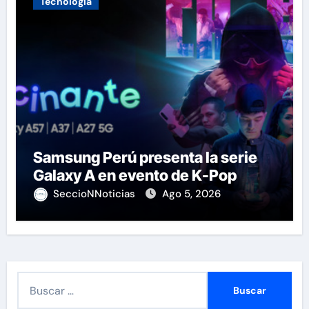
Tecnología
Samsung Perú presenta la serie
Galaxy A en evento de K-Pop
SeccioNNoticias
Ago 5, 2026
B
u