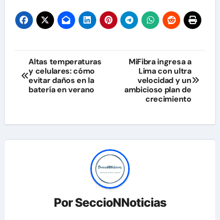
Navegación
Altas temperaturas
MiFibra ingresa a
y celulares: cómo
Lima con ultra
de
evitar daños en la
velocidad y un
batería en verano
ambicioso plan de
entradas
crecimiento
Por
SeccioNNoticias