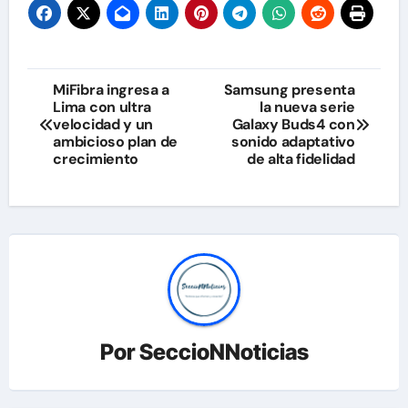
Navegación
MiFibra ingresa a
Samsung presenta
Lima con ultra
la nueva serie
de
velocidad y un
Galaxy Buds4 con
ambicioso plan de
sonido adaptativo
entradas
crecimiento
de alta fidelidad
Por
SeccioNNoticias