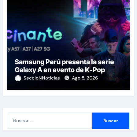
Samsung Perú presenta la serie
Galaxy A en evento de K-Pop
SeccioNNoticias
Ago 5, 2026
B
u
s