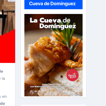
Cueva de Domínguez
de
 la
s en
ado