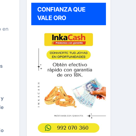
CONFIANZA QUE
VALE ORO
o en
s
 y
de
io