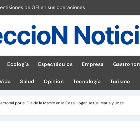
emisiones de GEI en sus operaciones
robo de celular según OSIPTEL
ccioN Notic
a: guía para las familias
stal: ¡Descarga la app de Meridianbet y gana una jugada gratis 
 inspirado en la fuerza de un volcán
Ecología
Espectáculos
Empresa
Gastronom
entrega 1,600 equipos educativos
 Vida
Salud
Opinión
Tecnología
Turismo
ogía impulsa la salud materna
las por ignorar distancias de seguridad
ersonal por el Día de la Madre en la Casa Hogar Jesús, María y José
ncer de hígado