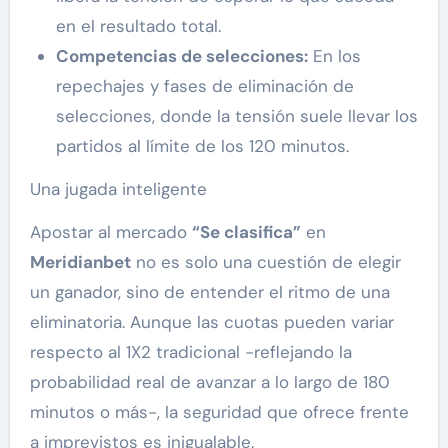
en el resultado total.
Competencias de selecciones:
En los
repechajes y fases de eliminación de
selecciones, donde la tensión suele llevar los
partidos al límite de los 120 minutos.
Una jugada inteligente
Apostar al mercado
“Se clasifica”
en
Meridianbet
no es solo una cuestión de elegir
un ganador, sino de entender el ritmo de una
eliminatoria. Aunque las cuotas pueden variar
respecto al 1X2 tradicional -reflejando la
probabilidad real de avanzar a lo largo de 180
minutos o más-, la seguridad que ofrece frente
a imprevistos es inigualable.