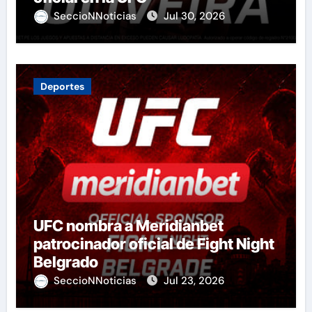
SeccioNNoticias
Jul 30, 2026
Deportes
UFC nombra a Meridianbet
patrocinador oficial de Fight Night
Belgrado
SeccioNNoticias
Jul 23, 2026