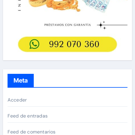
Meta
Acceder
Feed de entradas
Feed de comentarios