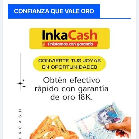
CONFIANZA QUE VALE ORO