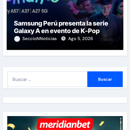
Samsung Perú presenta la serie
Galaxy A en evento de K-Pop
SeccioNNoticias
Ago 5, 2026
B
u
s
c
a
r
: