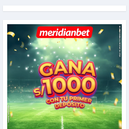
c
a
r
: