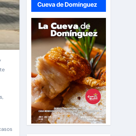
Cueva de Domínguez
ste
s,
 casos