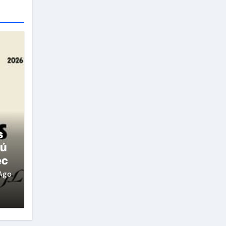
s
rú
ec
Ago