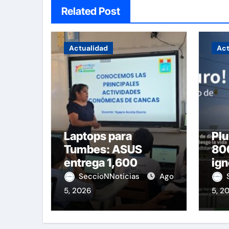
Related Post
Actualidad
Act
Laptops para
Plu
Tumbes: ASUS
800
entrega 1,600
ign
equipos educativos
de 
SeccioNNoticias
Ago
5, 2026
5, 2