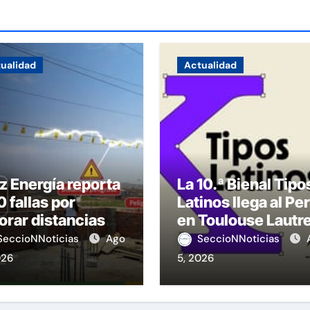
ualidad
Actualidad
z Energía reporta
La 10.ª Bienal Tipo
 fallas por
Latinos llega al Pe
orar distancias
en Toulouse Lautr
seguridad
SeccioNNoticias
Ago
SeccioNNoticias
026
5, 2026