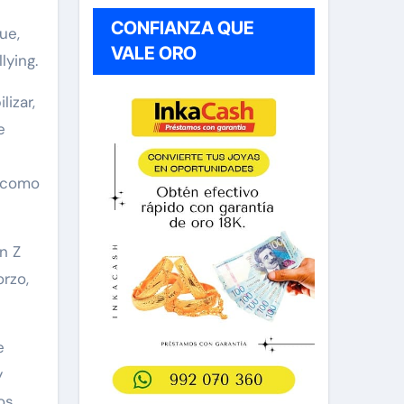
CONFIANZA QUE
ue,
VALE ORO
lying.
izar,
e
í como
n Z
rzo,
e
y
os