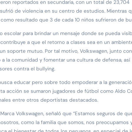
ueron reportados en secundaria, con un total de 23,704
sufrió de violencia en su centro de estudios. Mientras q
o como resultado que 3 de cada 10 niños sufrieron de bul
o escolar para brindar un mensaje donde se pueda visibil
, contribuye a que el retorno a clases sea en un ambient
un soporte mutuo. Por tal motivo, Volkswagen, junto con
o a la comunidad y fomentar una cultura de defensa, as
ores contra el bullying.
busca educar pero sobre todo empoderar a la generació
sta acción se sumaron jugadores de fútbol como Aldo Co
nales entre otros deportistas destacados.
e Marca Volkswagen, señaló que “Estamos seguros de qu
; nosotros, como la familia que somos, nos preocupamos 
a el bienestar de todos los peruanos, en especial de l