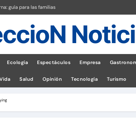
a: guía para las familias
stal: ¡Descarga la app de Meridianbet y gana una jugada gratis 
ccioN Notic
 inspirado en la fuerza de un volcán
entrega 1,600 equipos educativos
ogía impulsa la salud materna
Ecología
Espectáculos
Empresa
Gastronom
las por ignorar distancias de seguridad
 Vida
Salud
Opinión
Tecnología
Turismo
llega al Perú en Toulouse Lautrec
rie Galaxy A en evento de K-Pop
ying
robo de celular según OSIPTEL