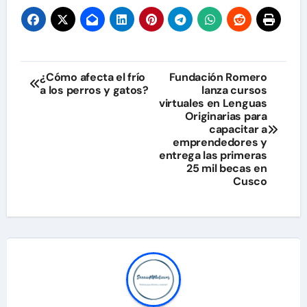
Navegación
¿Cómo afecta el frío
Fundación Romero
a los perros y gatos?
lanza cursos
de
virtuales en Lenguas
Originarias para
entradas
capacitar a
emprendedores y
entrega las primeras
25 mil becas en
Cusco