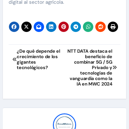
digital al sector agrícola.
Navegación
¿De qué depende el
NTT DATA destaca el
crecimiento de los
beneficio de
de
gigantes
combinar 5G / 5G
tecnológicos?
Privado y
entradas
tecnologías de
vanguardia como la
IA en MWC 2024