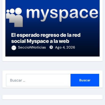
El esperado regreso de la red
social Myspace a la web
SeccioNNoticias
Ago 4, 2026
B
u
s
c
a