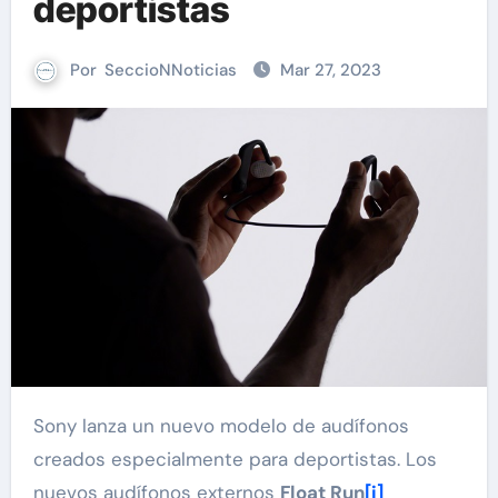
deportistas
Por
SeccioNNoticias
Mar 27, 2023
Sony lanza un nuevo modelo de audífonos
creados especialmente para deportistas. Los
nuevos audífonos externos
Float Run
[i]