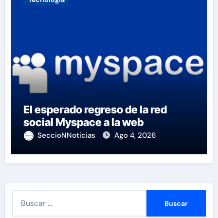
El esperado regreso de la red
social Myspace a la web
SeccioNNoticias
Ago 4, 2026
B
u