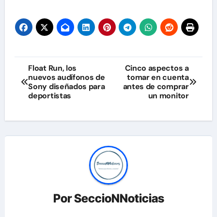
Navegación
Float Run, los
Cinco aspectos a
nuevos audífonos de
tomar en cuenta
de
Sony diseñados para
antes de comprar
deportistas
un monitor
entradas
Por
SeccioNNoticias