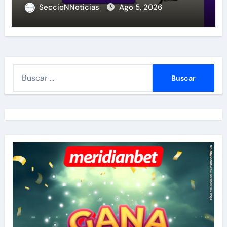
SeccioNNoticias
Ago 5, 2026
B
u
s
c
a
r
: