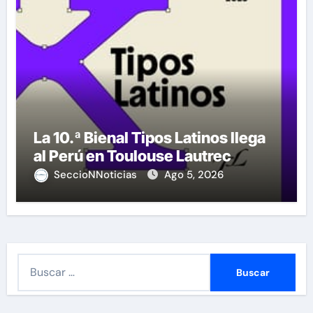
La 10.ª Bienal Tipos Latinos llega
al Perú en Toulouse Lautrec
SeccioNNoticias
Ago 5, 2026
B
u
s