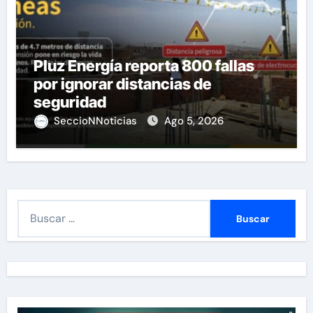
Pluz Energía reporta 800 fallas
por ignorar distancias de
seguridad
SeccioNNoticias
Ago 5, 2026
B
u
s
c
a
r