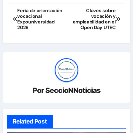
Navegación
Feria de orientación
Claves sobre
vocacional
vocación y
de
Expouniversidad
empleabilidad en el
2026
Open Day UTEC
entradas
Por
SeccioNNoticias
Related Post