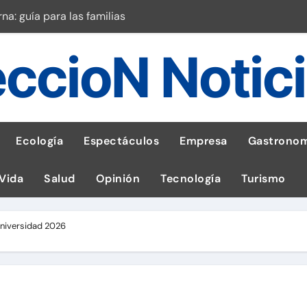
a: guía para las familias
stal: ¡Descarga la app de Meridianbet y gana una jugada gratis 
ccioN Notic
 inspirado en la fuerza de un volcán
entrega 1,600 equipos educativos
ogía impulsa la salud materna
Ecología
Espectáculos
Empresa
Gastronom
las por ignorar distancias de seguridad
 Vida
Salud
Opinión
Tecnología
Turismo
llega al Perú en Toulouse Lautrec
rie Galaxy A en evento de K-Pop
universidad 2026
robo de celular según OSIPTEL