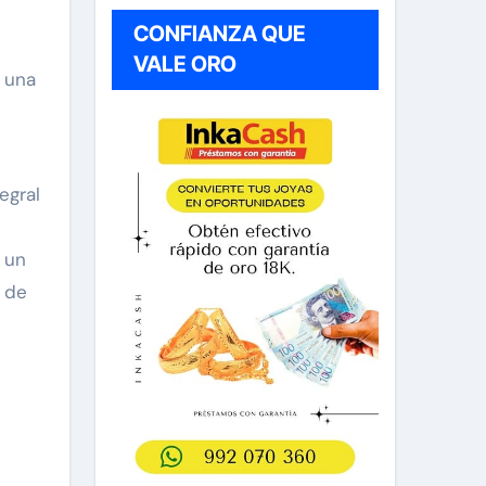
CONFIANZA QUE
VALE ORO
 una
egral
 un
s de