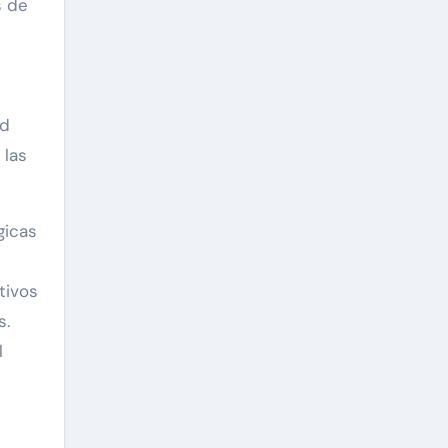
s de
ad
 las
gicas
tivos
s.
l