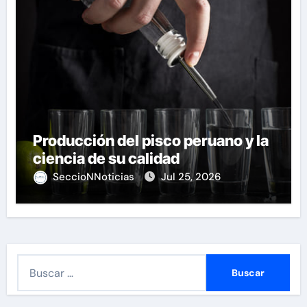
Producción del pisco peruano y la
ciencia de su calidad
SeccioNNoticias
Jul 25, 2026
B
u
s