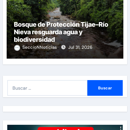
Bosque de Protección Tijae–Río
Nieva resguarda agua y
biodiversidad
SeccioNNoticias
Jul 31, 2026
B
u
s
c
a
r