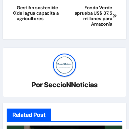
Navegación
Gestión sostenible
Fondo Verde
del agua capacita a
aprueba US$ 37,5
de
agricultores
millones para
Amazonía
entradas
Por
SeccioNNoticias
Related Post