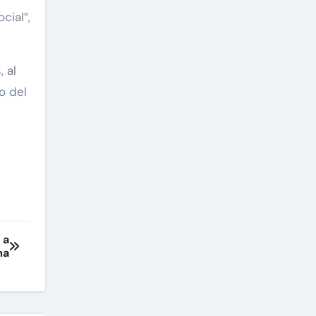
cial”,
 al
o del
 a
ma