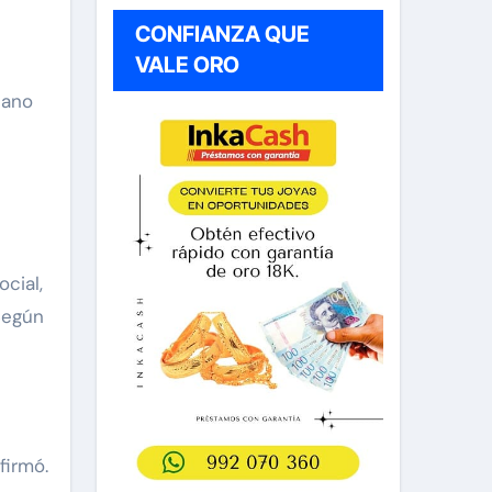
CONFIANZA QUE
VALE ORO
dano
cial,
Según
firmó.