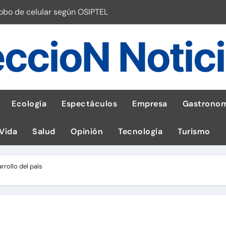
robo de celular según OSIPTEL
a: guía para las familias
ccioN Notic
stal: ¡Descarga la app de Meridianbet y gana una jugada gratis 
 inspirado en la fuerza de un volcán
entrega 1,600 equipos educativos
Ecología
Espectáculos
Empresa
Gastronom
ogía impulsa la salud materna
 Vida
Salud
Opinión
Tecnología
Turismo
las por ignorar distancias de seguridad
llega al Perú en Toulouse Lautrec
rrollo del país
emisiones de GEI en sus operaciones