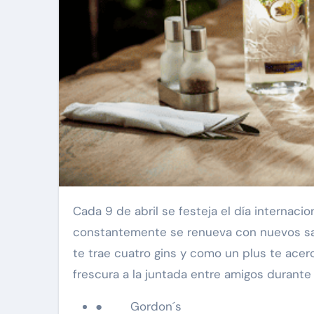
Cada 9 de abril se festeja el día internacional de gin & tonic, el trago que es furor en nuestro país y que
constantemente se renueva con nuevos sab
te trae cuatro gins y como un plus te ace
frescura a la juntada entre amigos durante
● Gordon´s