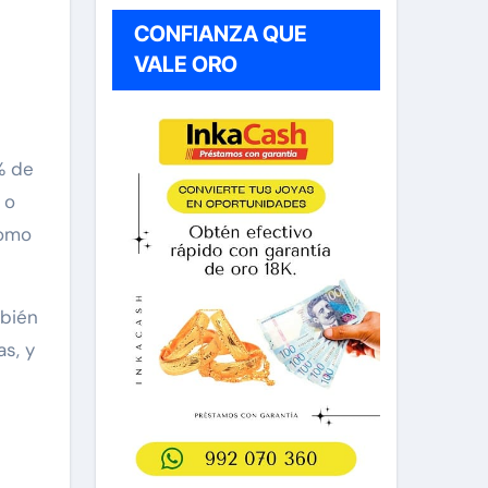
CONFIANZA QUE
VALE ORO
% de
 o
como
mbién
s, y