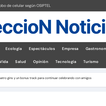
robo de celular según OSIPTEL
a: guía para las familias
ccioN Notic
stal: ¡Descarga la app de Meridianbet y gana una jugada gratis 
 inspirado en la fuerza de un volcán
entrega 1,600 equipos educativos
Ecología
Espectáculos
Empresa
Gastronom
ogía impulsa la salud materna
 Vida
Salud
Opinión
Tecnología
Turismo
las por ignorar distancias de seguridad
llega al Perú en Toulouse Lautrec
 Cuatro gins y un bonus track para continuar celebrando con amigos
emisiones de GEI en sus operaciones