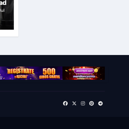
dad
Jul