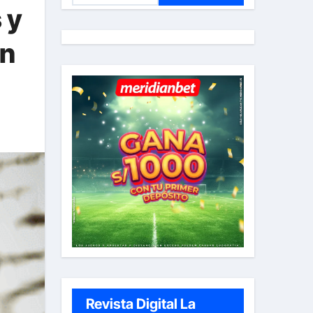
 y
s
c
on
a
r
:
Revista Digital La