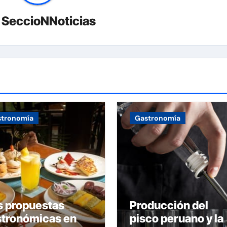
r
SeccioNNoticias
stronomía
Gastronomía
s propuestas
Producción del
stronómicas en
pisco peruano y la