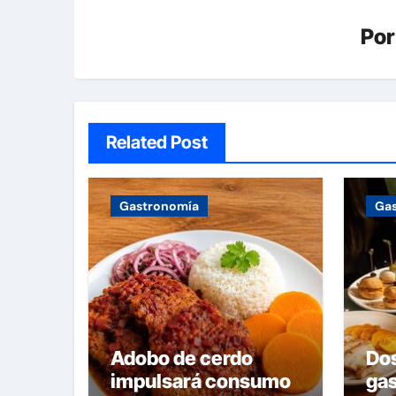
Po
Related Post
Gastronomía
Ga
Adobo de cerdo
Do
impulsará consumo
ga