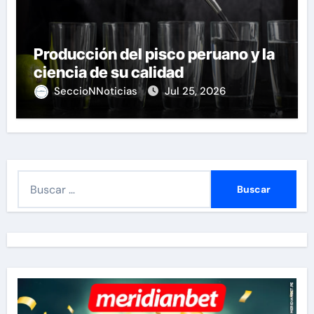
Producción del pisco peruano y la
ciencia de su calidad
SeccioNNoticias
Jul 25, 2026
B
u
s
c
a
r
: