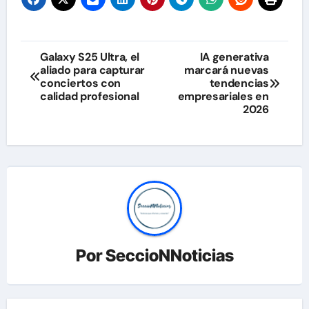
Navegación
Galaxy S25 Ultra, el
IA generativa
aliado para capturar
marcará nuevas
de
conciertos con
tendencias
calidad profesional
empresariales en
entradas
2026
Por
SeccioNNoticias