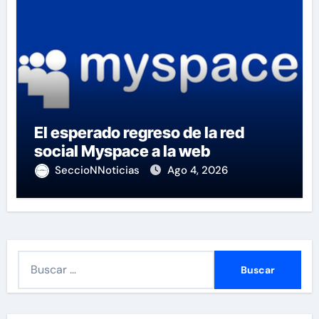
El esperado regreso de la red
social Myspace a la web
SeccioNNoticias
Ago 4, 2026
B
u
s