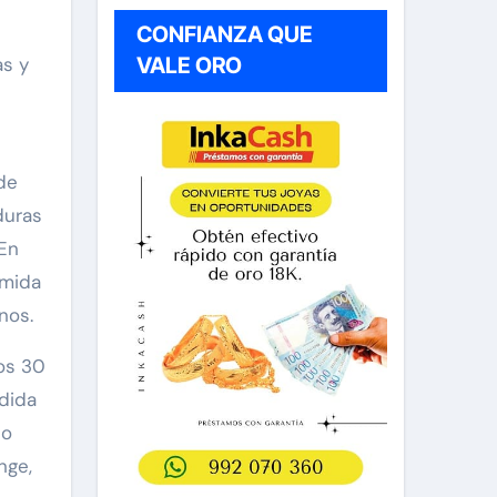
CONFIANZA QUE
as y
VALE ORO
de
duras
 En
omida
nos.
nos 30
dida
lo
nge,