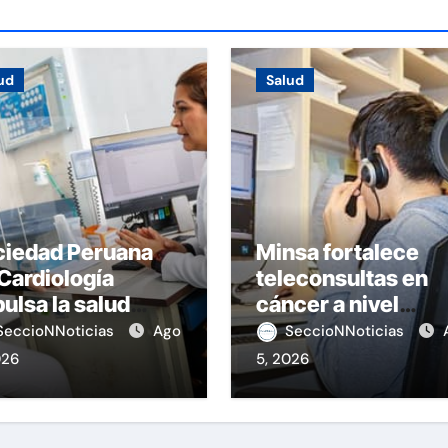
ud
Salud
ciedad Peruana
Minsa fortalece
Cardiología
teleconsultas en
ulsa la salud
cáncer a nivel
terna
nacional
SeccioNNoticias
Ago
SeccioNNoticias
026
5, 2026