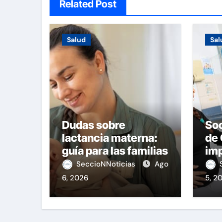
Related Post
Salud
Sal
Dudas sobre
So
lactancia materna:
de 
guía para las familias
imp
ma
SeccioNNoticias
Ago
6, 2026
5, 2