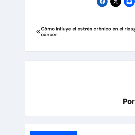
Navegación
Cómo influye el estrés crónico en el ries
cáncer
de
entradas
Po