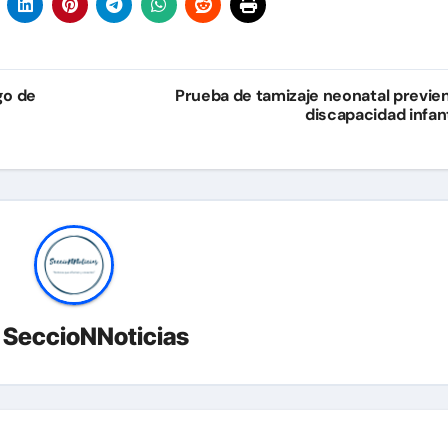
go de
Prueba de tamizaje neonatal previe
discapacidad infant
r
SeccioNNoticias