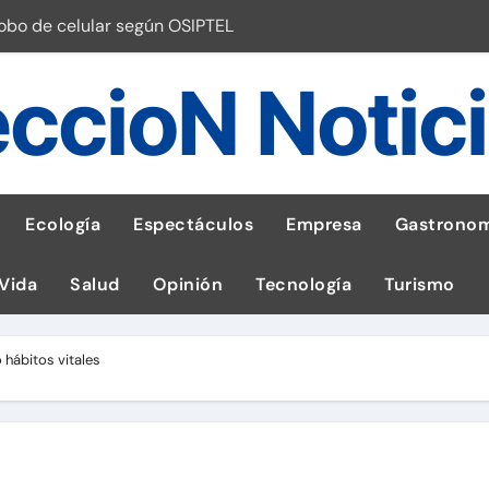
robo de celular según OSIPTEL
a: guía para las familias
ccioN Notic
stal: ¡Descarga la app de Meridianbet y gana una jugada gratis 
 inspirado en la fuerza de un volcán
entrega 1,600 equipos educativos
Ecología
Espectáculos
Empresa
Gastronom
ogía impulsa la salud materna
 Vida
Salud
Opinión
Tecnología
Turismo
las por ignorar distancias de seguridad
llega al Perú en Toulouse Lautrec
 hábitos vitales
emisiones de GEI en sus operaciones