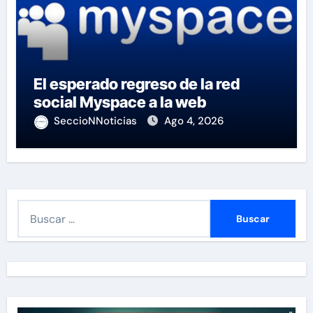
El esperado regreso de la red
social Myspace a la web
SeccioNNoticias
Ago 4, 2026
B
u
s
c
a
r