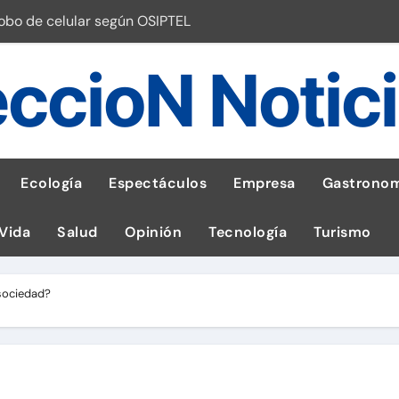
robo de celular según OSIPTEL
a: guía para las familias
ccioN Notic
stal: ¡Descarga la app de Meridianbet y gana una jugada gratis 
 inspirado en la fuerza de un volcán
entrega 1,600 equipos educativos
Ecología
Espectáculos
Empresa
Gastronom
ogía impulsa la salud materna
 Vida
Salud
Opinión
Tecnología
Turismo
las por ignorar distancias de seguridad
llega al Perú en Toulouse Lautrec
sociedad?
emisiones de GEI en sus operaciones