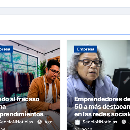
presa
Empresa
do al fracaso
Emprendedores d
na
50 a más destaca
prendimientos en
en las redes socia
Perú
SeccioNNoticias
Ago
SeccioNNoticias