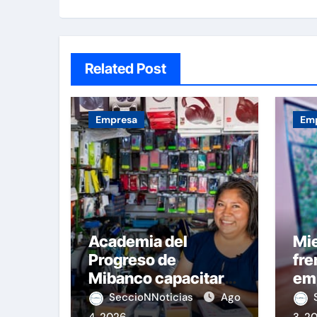
Related Post
Empresa
Em
Academia del
Mie
Progreso de
fre
Mibanco capacitará
em
a emprendedores
el 
SeccioNNoticias
Ago