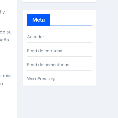
l y
Meta
 de su
Acceder
peño
Feed de entradas
Feed de comentarios
al más
WordPress.org
lo