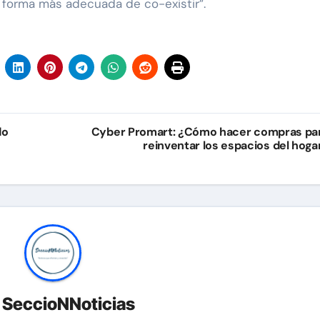
a forma más adecuada de co-existir”.
do
Cyber Promart: ¿Cómo hacer compras pa
reinventar los espacios del hoga
r
SeccioNNoticias