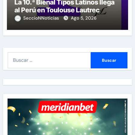
La 10.ª Bienal Tipos Latinos llega
al Perú en Toulouse Lautrec
SeccioNNoticias
Ago 5, 2026
B
u
s
c
a
r
: