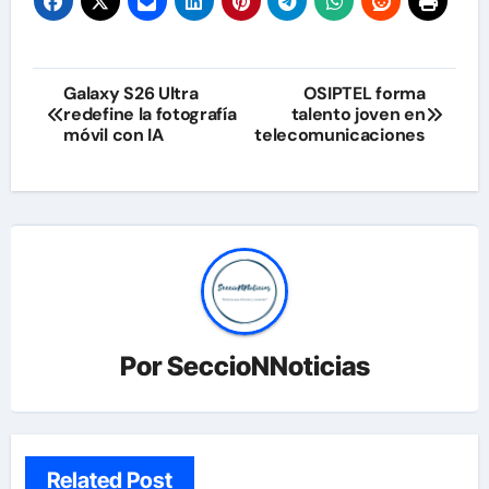
Navegación
Galaxy S26 Ultra
OSIPTEL forma
redefine la fotografía
talento joven en
de
móvil con IA
telecomunicaciones
entradas
Por
SeccioNNoticias
Related Post