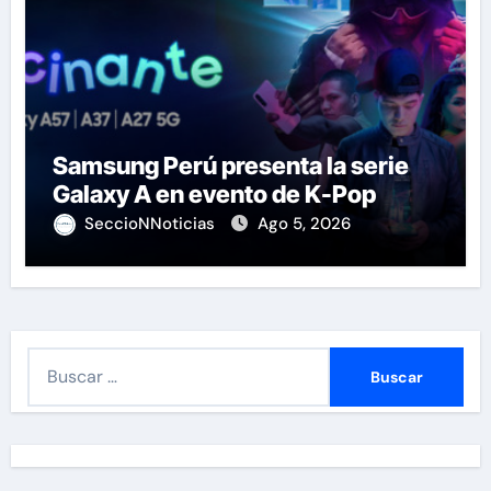
Samsung Perú presenta la serie
Galaxy A en evento de K-Pop
SeccioNNoticias
Ago 5, 2026
B
u
s
c
a