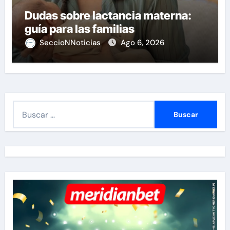
Dudas sobre lactancia materna:
guía para las familias
SeccioNNoticias
Ago 6, 2026
B
u
s
c
a
r
: