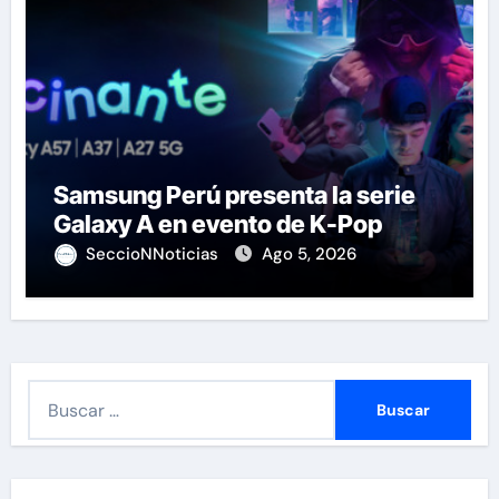
Samsung Perú presenta la serie
Galaxy A en evento de K-Pop
SeccioNNoticias
Ago 5, 2026
B
u
s
c