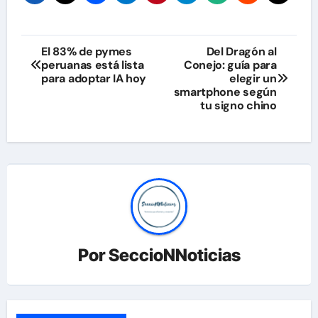
Navegación
El 83% de pymes
Del Dragón al
peruanas está lista
Conejo: guía para
de
para adoptar IA hoy
elegir un
smartphone según
entradas
tu signo chino
Por
SeccioNNoticias