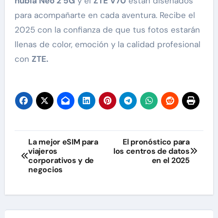
nubia Neo 2 5G
y el
ZTE V70
están diseñados
para acompañarte en cada aventura. Recibe el
2025 con la confianza de que tus fotos estarán
llenas de color, emoción y la calidad profesional
con
ZTE.
Navegación
La mejor eSIM para
El pronóstico para
viajeros
los centros de datos
de
corporativos y de
en el 2025
negocios
entradas