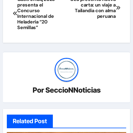
presenta el
carta: un viaje a
de
Concurso
Tailandia con alma
Internacional de
peruana
entradas
Heladería “20
Semillas”
Por
SeccioNNoticias
Related Post