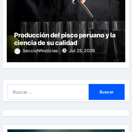
Producción del pisco peruano y la
ciencia de su calidad
SeccioNNoticias
Jul 25, 2026
B
u
s
c
a
r