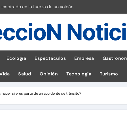
 inspirado en la fuerza de un volcán
entrega 1,600 equipos educativos
ccioN Notic
ogía impulsa la salud materna
las por ignorar distancias de seguridad
llega al Perú en Toulouse Lautrec
Ecología
Espectáculos
Empresa
Gastronom
rie Galaxy A en evento de K-Pop
 Vida
Salud
Opinión
Tecnología
Turismo
s en cáncer a nivel nacional
ed social Myspace a la web
hacer si eres parte de un accidente de tránsito?
stal: ¡Descarga la app de Meridianbet y gana una jugada gratis 