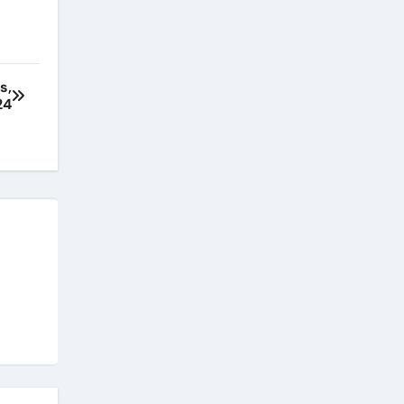
s,
24