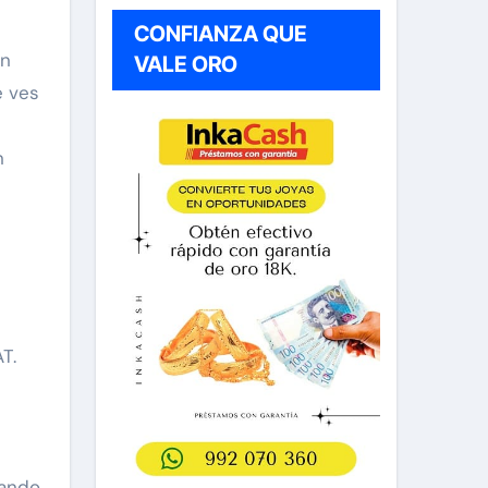
CONFIANZA QUE
on
VALE ORO
e ves
n
T.
uando