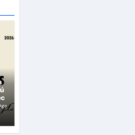
s
rú
ec
Ago