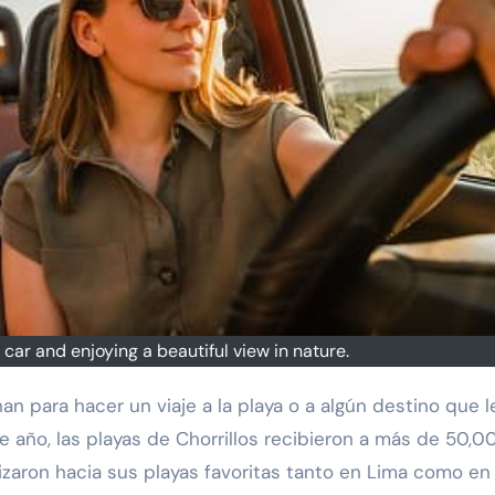
car and enjoying a beautiful view in nature.
te año, las playas de Chorrillos recibieron a más de 50,0
izaron hacia sus playas favoritas tanto en Lima como en 