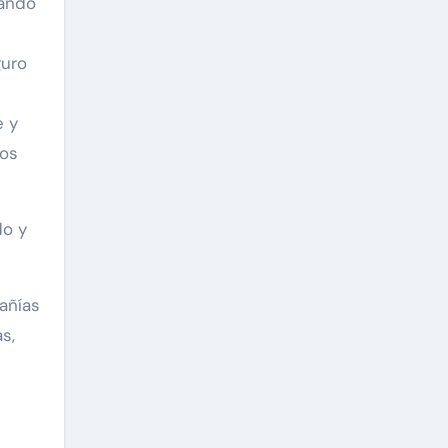
uando
guro
e y
los
do y
añías
s,