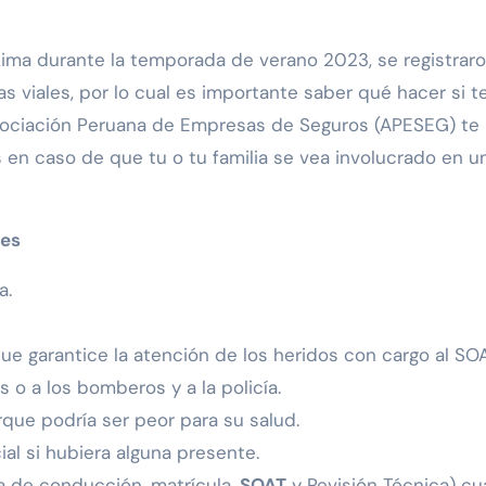
ima durante la temporada de verano 2023, se registrar
 viales, por lo cual es importante saber qué hacer si t
Asociación Peruana de Empresas de Seguros (APESEG) te
n caso de que tu o tu familia se vea involucrado en u
les
a.
e garantice la atención de los heridos con cargo al SOA
 o a los bomberos y a la policía.
rque podría ser peor para su salud.
ial si hubiera alguna presente.
a de conducción, matrícula,
SOAT
y Revisión Técnica) c