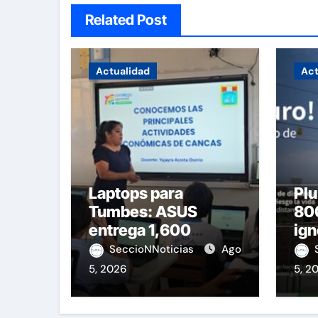
Related Post
Actualidad
Act
Laptops para
Plu
Tumbes: ASUS
800
entrega 1,600
ign
equipos educativos
de 
SeccioNNoticias
Ago
5, 2026
5, 2