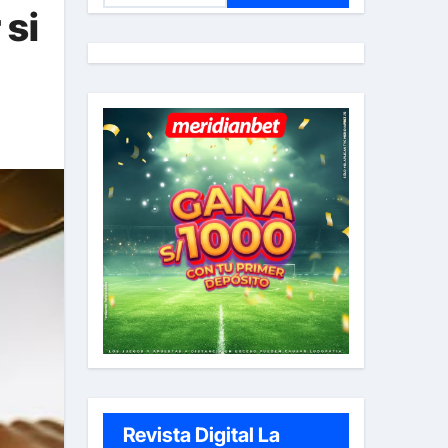
 si
s
c
a
r
:
Revista Digital La