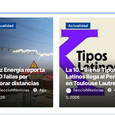
ualidad
Actualidad
z Energía reporta
La 10.ª Bienal Tipo
 fallas por
Latinos llega al Pe
orar distancias
en Toulouse Lautr
seguridad
SeccioNNoticias
Ago
SeccioNNoticias
026
5, 2026