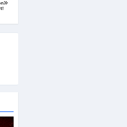
on
t!