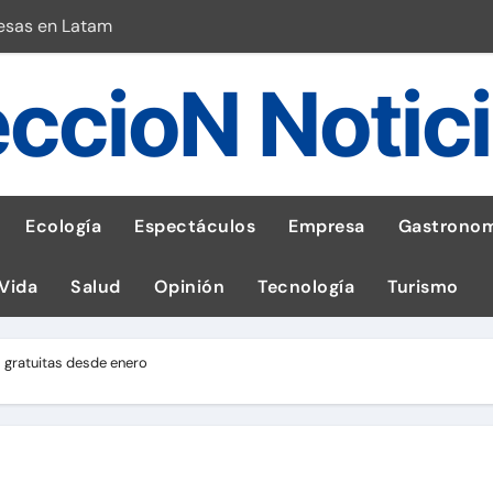
esas en Latam
 con leña
ccioN Notic
ncer de hígado
emisiones de GEI en sus operaciones
robo de celular según OSIPTEL
Ecología
Espectáculos
Empresa
Gastronom
a: guía para las familias
 Vida
Salud
Opinión
Tecnología
Turismo
stal: ¡Descarga la app de Meridianbet y gana una jugada gratis 
 inspirado en la fuerza de un volcán
s gratuitas desde enero
l Perú