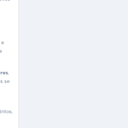
 a
a
eres
,
os se
ritos,