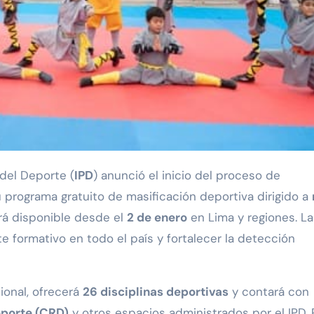
 del Deporte (
IPD
) anunció el inicio del proceso de
u programa gratuito de masificación deportiva dirigido a
ará disponible desde el
2 de enero
en Lima y regiones. La
te formativo en todo el país y fortalecer la detección
cional, ofrecerá
26 disciplinas deportivas
y contará con
eporte (CRD)
y otros espacios administrados por el IPD. 