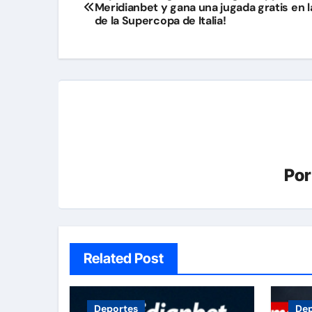
Meridianbet y gana una jugada gratis en la
de
de la Supercopa de Italia!
entradas
Po
Related Post
Deportes
Dep