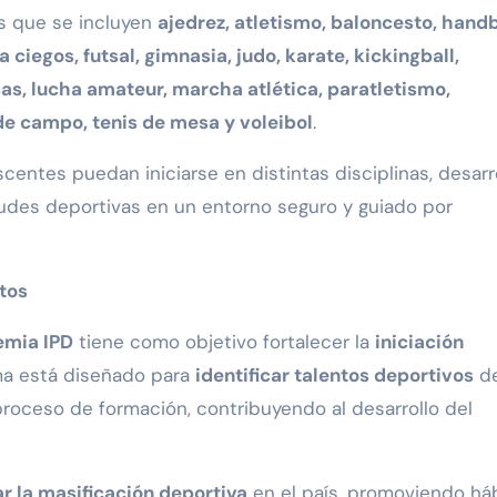
os que se incluyen
ajedrez, atletismo, baloncesto, handb
a ciegos, futsal, gimnasia, judo, karate, kickingball,
as, lucha amateur, marcha atlética, paratletismo,
e campo, tenis de mesa y voleibol
.
entes puedan iniciarse en distintas disciplinas, desarro
tudes deportivas en un entorno seguro y guiado por
tos
emia IPD
tiene como objetivo fortalecer la
iniciación
ama está diseñado para
identificar talentos deportivos
d
oceso de formación, contribuyendo al desarrollo del
r la masificación deportiva
en el país, promoviendo há