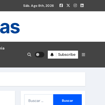
Sáb. Ago 8th, 2026
ias
ía
Subscribe
en la Liga 1!
B
u