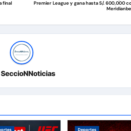
 final
Premier League y gana hasta S/. 600,000 c
Meridianbe
r
SeccioNNoticias
ortes
Deportes