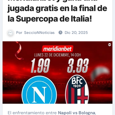
jugada gratis en la final de
la Supercopa de Italia!
Por
SeccioNNoticias
Dic 20, 2025
El enfrentamiento entre
Napoli vs Bologna
,