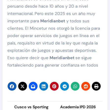
peruano desde hace 10 años y 20 a nivel
internacional. Pero este 2025 es un año muy
importante para
Meridianbet
y todos sus
clientes. El Mincetur nos otorgó la licencia para
poder operar servicios de juegos en línea en el
país, requisito en virtud de la ley que regula la
explotación de juegos y apuestas deportivas.
Eso quiere decir que
Meridianbet
se sigue
fortaleciendo para generar confianza en todos
Navegación
Cusco vs Sporting
Academia IPD 2026