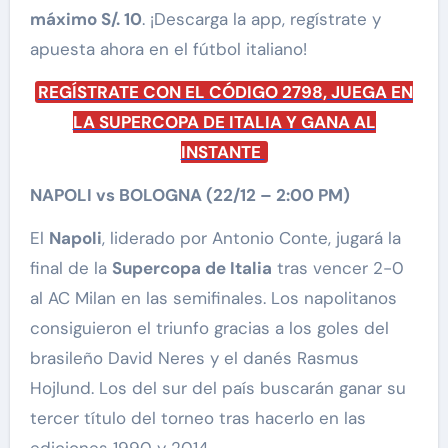
máximo S/. 10
. ¡Descarga la app, regístrate y
apuesta ahora en el fútbol italiano!
REGÍSTRATE CON EL CÓDIGO 2798, JUEGA EN
LA SUPERCOPA DE ITALIA Y GANA AL
INSTANTE
NAPOLI vs BOLOGNA (22/12 – 2:00 PM)
El
Napoli
, liderado por Antonio Conte, jugará la
final de la
Supercopa de Italia
tras vencer 2-0
al AC Milan en las semifinales. Los napolitanos
consiguieron el triunfo gracias a los goles del
brasileño David Neres y el danés Rasmus
Hojlund. Los del sur del país buscarán ganar su
tercer título del torneo tras hacerlo en las
ediciones 1990 y 2014.