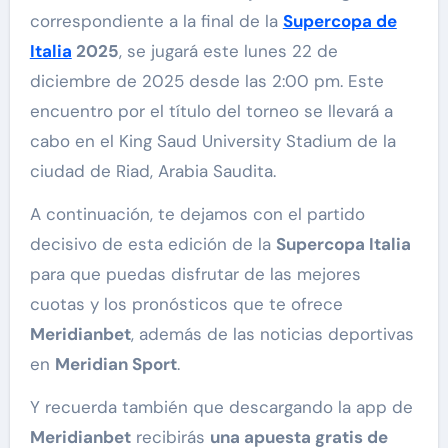
correspondiente a la final de la
Supercopa de
Italia
2025
, se jugará este lunes 22 de
diciembre de 2025 desde las 2:00 pm. Este
encuentro por el título del torneo se llevará a
cabo en el King Saud University Stadium de la
ciudad de Riad, Arabia Saudita.
A continuación, te dejamos con el partido
decisivo de esta edición de la
Supercopa Italia
para que puedas disfrutar de las mejores
cuotas y los pronósticos que te ofrece
Meridianbet
, además de las noticias deportivas
en
Meridian Sport
.
Y recuerda también que descargando la app de
Meridianbet
recibirás
una apuesta gratis de