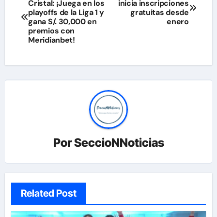
Cristal: ¡Juega en los
inicia inscripciones
de
playoffs de la Liga 1 y
gratuitas desde
gana S/. 30,000 en
enero
entradas
premios con
Meridianbet!
Por
SeccioNNoticias
Related Post