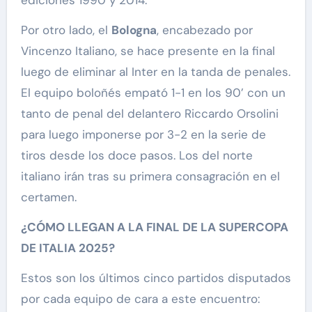
Por otro lado, el
Bologna
, encabezado por
Vincenzo Italiano, se hace presente en la final
luego de eliminar al Inter en la tanda de penales.
El equipo boloñés empató 1-1 en los 90’ con un
tanto de penal del delantero Riccardo Orsolini
para luego imponerse por 3-2 en la serie de
tiros desde los doce pasos. Los del norte
italiano irán tras su primera consagración en el
certamen.
¿CÓMO LLEGAN A LA FINAL DE LA SUPERCOPA
DE ITALIA 2025?
Estos son los últimos cinco partidos disputados
por cada equipo de cara a este encuentro: