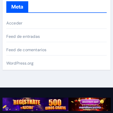
Meta
Acceder
Feed de entradas
Feed de comentarios
WordPress.org