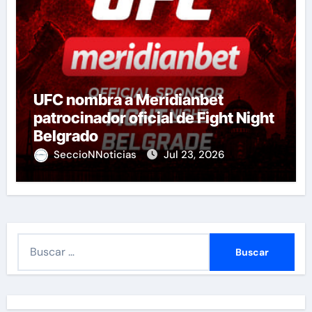
UFC nombra a Meridianbet
patrocinador oficial de Fight Night
Belgrado
SeccioNNoticias
Jul 23, 2026
B
u
s
c