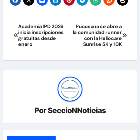
Navegación
Academia IPD 2026
Pucusana se abre a
inicia inscripciones
la comunidad runner
de
gratuitas desde
con la Heliocare
enero
Sunrise 5K y 10K
entradas
Por
SeccioNNoticias