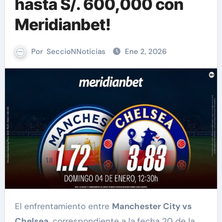
hasta S/. 600,000 con
Meridianbet!
Por
SeccioNNoticias
Ene 2, 2026
El enfrentamiento entre
Manchester City vs
Chelsea
, correspondiente a la fecha 20 de la