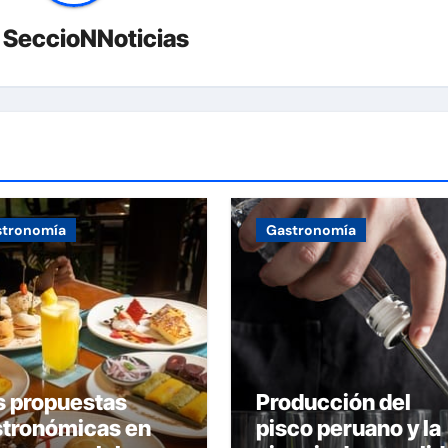
r
SeccioNNoticias
stronomía
Gastronomía
s propuestas
Producción del
stronómicas en
pisco peruano y la