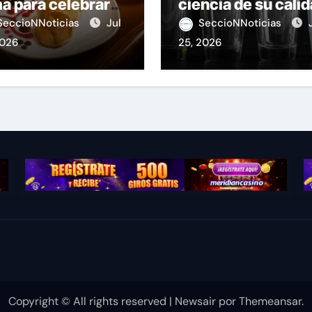
a para celebrar
ciencia de su cali
stas Patrias
SeccioNNoticias
Jul
SeccioNNoticias
2026
25, 2026
Copyright © All rights reserved
|
Newsair
por
Themeansar
.