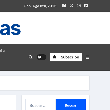
Sáb. Ago 8th, 2026
ias
ía
Subscribe
en la Liga 1!
B
u