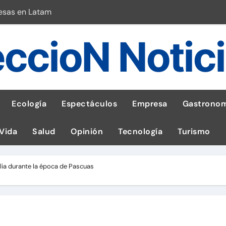
esas en Latam
 con leña
ccioN Notic
ncer de hígado
emisiones de GEI en sus operaciones
robo de celular según OSIPTEL
Ecología
Espectáculos
Empresa
Gastronom
a: guía para las familias
 Vida
Salud
Opinión
Tecnología
Turismo
stal: ¡Descarga la app de Meridianbet y gana una jugada gratis 
 inspirado en la fuerza de un volcán
ilia durante la época de Pascuas
l Perú