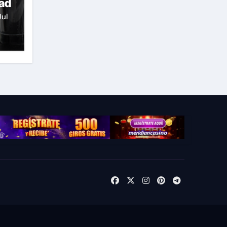
dad
Jul