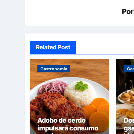
Po
Related Post
Gastronomía
Ga
Adobo de cerdo
Do
impulsará consumo
ga