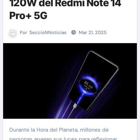
120W del Redmi Note 14
Pro+ 5G
Por
SeccioNNoticias
Mar 21, 2025
Durante la Hora del Planeta, millones de
personas apagan sus luces para reflexionar