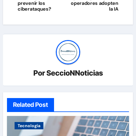
entradas
prevenir los
operadores adopten
ciberataques?
la IA
Por
SeccioNNoticias
Related Post
Tecnología