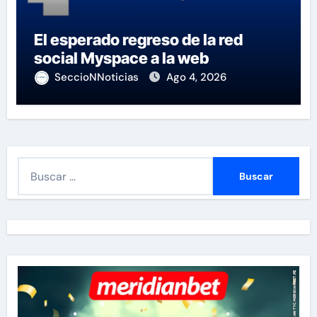
El esperado regreso de la red
social Myspace a la web
SeccioNNoticias
Ago 4, 2026
B
u
s
c
a
r
: