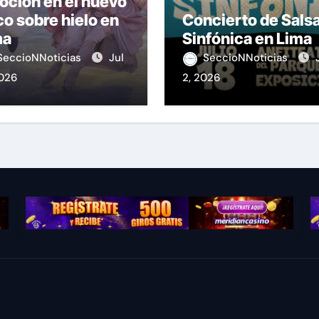
ción en el nuevo
co sobre hielo en
Concierto de Sals
ma
Sinfónica en Lima
SeccioNNoticias
Jul
SeccioNNoticias
2026
2, 2026