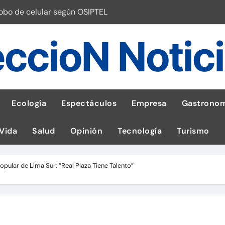
robo de celular según OSIPTEL
a: guía para las familias
ccioN Notic
stal: ¡Descarga la app de Meridianbet y gana una jugada gratis 
 inspirado en la fuerza de un volcán
entrega 1,600 equipos educativos
Ecología
Espectáculos
Empresa
Gastronom
ogía impulsa la salud materna
 Vida
Salud
Opinión
Tecnología
Turismo
las por ignorar distancias de seguridad
llega al Perú en Toulouse Lautrec
pular de Lima Sur: “Real Plaza Tiene Talento”
emisiones de GEI en sus operaciones