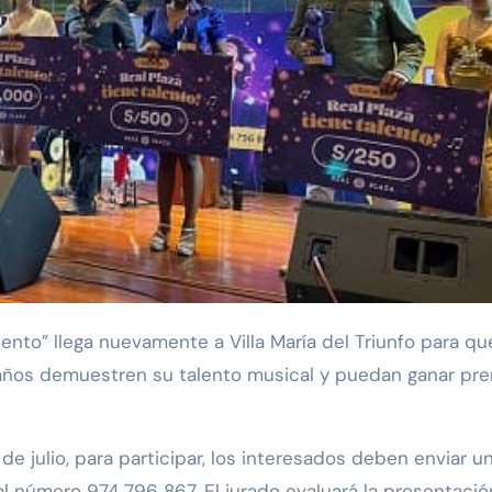
años demuestren su talento musical y puedan ganar pr
de julio, para participar, los interesados deben enviar u
l número 974 796 867. El jurado evaluará la presentación