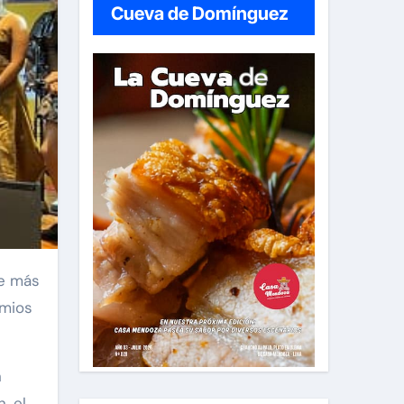
Cueva de Domínguez
emios
n
, el