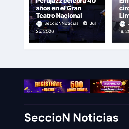
Perujazz celebra 40
Emo
años en el Gran
cir
Teatro Nacional
Li
SeccioNNoticias
Jul
25, 2026
18, 
SeccioN Noticias