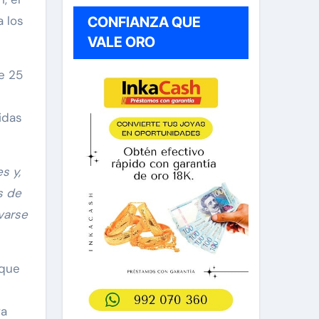
 los
CONFIANZA QUE
VALE ORO
de 25
idas
s y,
s de
varse
 que
va