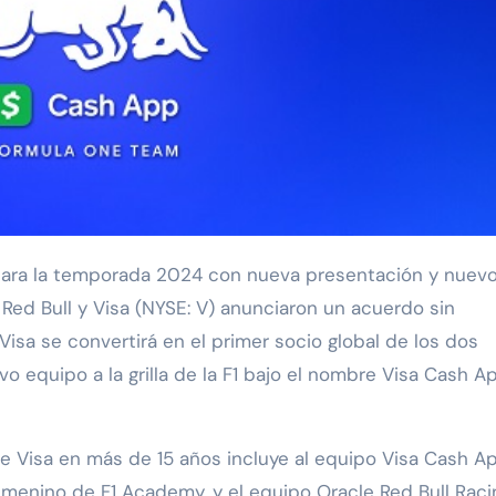
Red Bull y Visa (NYSE: V) anunciaron un acuerdo sin
isa se convertirá en el primer socio global de los dos
o equipo a la grilla de la F1 bajo el nombre Visa Cash A
de Visa en más de 15 años incluye al equipo Visa Cash A
emenino de F1 Academy, y el equipo Oracle Red Bull Racin