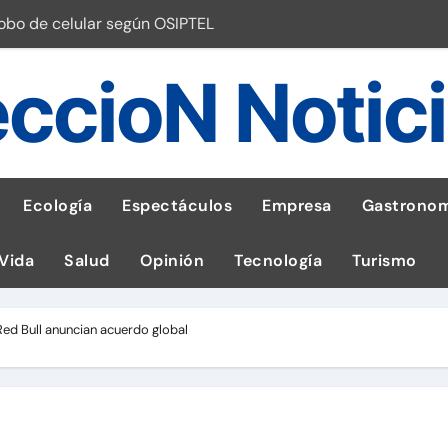
robo de celular según OSIPTEL
a: guía para las familias
ccioN Notic
stal: ¡Descarga la app de Meridianbet y gana una jugada gratis 
 inspirado en la fuerza de un volcán
entrega 1,600 equipos educativos
Ecología
Espectáculos
Empresa
Gastronom
ogía impulsa la salud materna
 Vida
Salud
Opinión
Tecnología
Turismo
las por ignorar distancias de seguridad
llega al Perú en Toulouse Lautrec
ed Bull anuncian acuerdo global
emisiones de GEI en sus operaciones