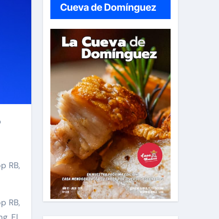
Cueva de Domínguez
pp RB,
pp RB,
g. El