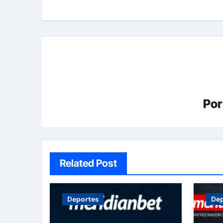
de
entradas
Po
Related Post
Deportes
Dep