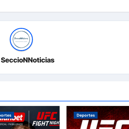
r
SeccioNNoticias
ortes
Deportes