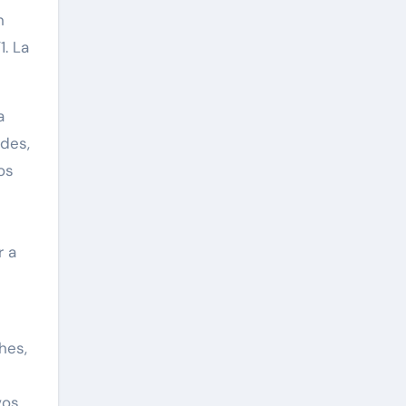
n
. La
a
des,
os
r a
hes,
vos