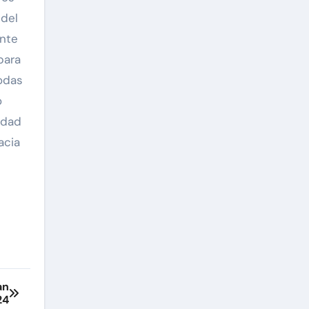
 del
ente
para
todas
o
idad
acia
an
24