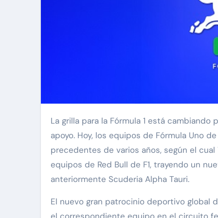
La grilla para la Fórmula 1 está cambiando para la temporada 2024 con nueva presentación y nuevo
apoyo. Hoy, los equipos de Fórmula Uno de 
precedentes de varios años, según el cual V
equipos de Red Bull de F1, trayendo un nuev
anteriormente Scuderia Alpha Tauri.
El nuevo gran patrocinio deportivo global 
el correspondiente equipo en el circuito f