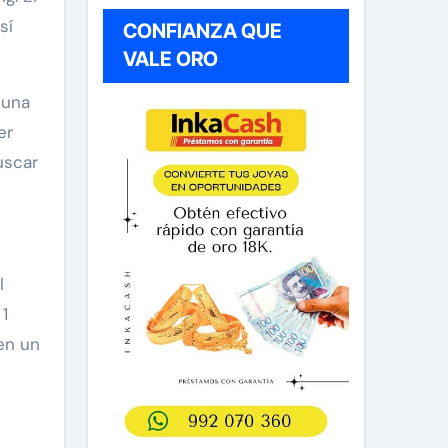
sí
CONFIANZA QUE
VALE ORO
 una
er
uscar
l
1
en un