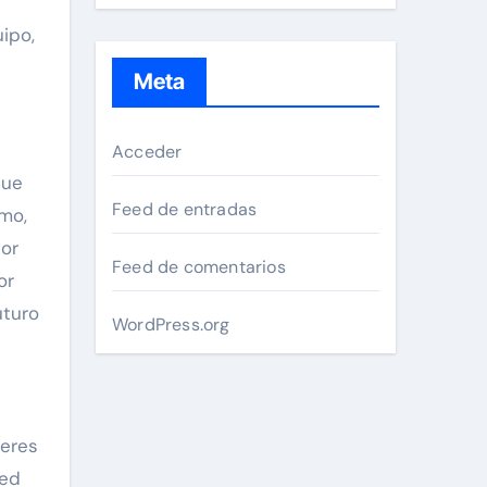
ipo,
Meta
Acceder
que
Feed de entradas
smo,
por
Feed de comentarios
or
uturo
WordPress.org
jeres
Red