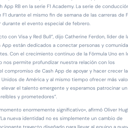
ash App RB en la serie F1 Academy. La serie de conducció
 F1 durante el mismo fin de semana de las carreras de F1
 durante el evento especial de febrero.
o con Visa y Red Bull”, dijo Catherine Ferdon, líder de l
h App están dedicados a conectar personas y comunida
tes. Con el crecimiento continuo de la Fórmula Uno en l
o nos permite profundizar nuestra relación con los
 el compromiso de Cash App de apoyar y hacer crecer la
dos Unidos de América y al mismo tiempo ofrecer más valo
e elevar el talento emergente y esperamos patrocinar un
creíbles y prometedores”.
momento enormemente significativo», afirmó Oliver Hug
. “La nueva identidad no es simplemente un cambio de
ionante trayecto diseñado para llevar al equipo a nue