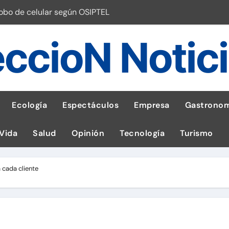
robo de celular según OSIPTEL
a: guía para las familias
ccioN Notic
stal: ¡Descarga la app de Meridianbet y gana una jugada gratis 
 inspirado en la fuerza de un volcán
entrega 1,600 equipos educativos
Ecología
Espectáculos
Empresa
Gastronom
ogía impulsa la salud materna
 Vida
Salud
Opinión
Tecnología
Turismo
las por ignorar distancias de seguridad
llega al Perú en Toulouse Lautrec
 cada cliente
emisiones de GEI en sus operaciones