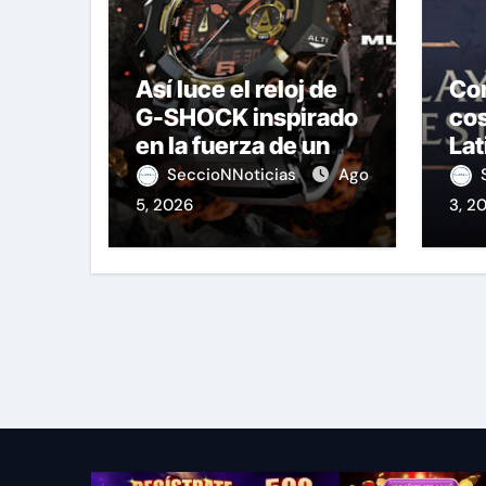
Así luce el reloj de
Co
G-SHOCK inspirado
cos
en la fuerza de un
Lat
volcán
Le
SeccioNNoticias
Ago
5, 2026
3, 2