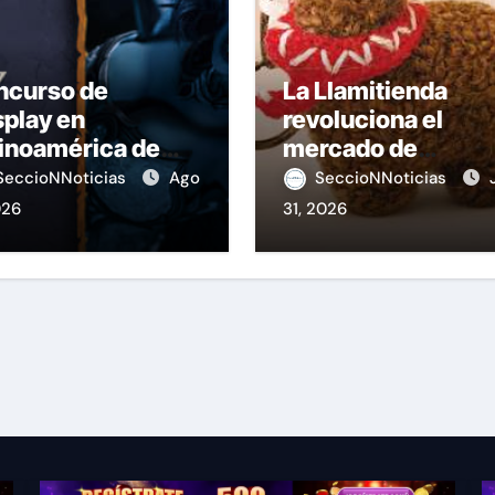
ncurso de
La Llamitienda
play en
revoluciona el
inoamérica de
mercado de
ague of Legends
souvenirs en el Pe
SeccioNNoticias
Ago
SeccioNNoticias
026
31, 2026