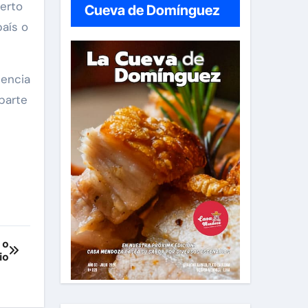
erto
Cueva de Domínguez
país o
iencia
parte
 o
io