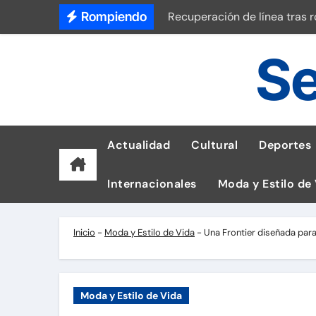
Saltar
Rompiendo
Recuperación de línea tras 
al
Dudas sobre lactancia matern
contenido
Se
Universitario vs Sporting Cri
Así luce el reloj de G-SHOCK
Laptops para Tumbes: ASUS 
Actualidad
Cultural
Deportes
Sociedad Peruana de Cardiol
Internacionales
Moda y Estilo de
Pluz Energía reporta 800 fal
La 10.ª Bienal Tipos Latinos 
Inicio
-
Moda y Estilo de Vida
-
Una Frontier diseñada para
Tetra Pak reduce un 56% de 
Moda y Estilo de Vida