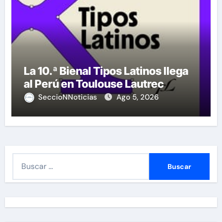
La 10.ª Bienal Tipos Latinos llega
al Perú en Toulouse Lautrec
SeccioNNoticias
Ago 5, 2026
B
u
s
c
a