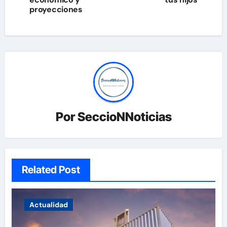
entradas
proyecciones
Por
SeccioNNoticias
Related Post
Actualidad