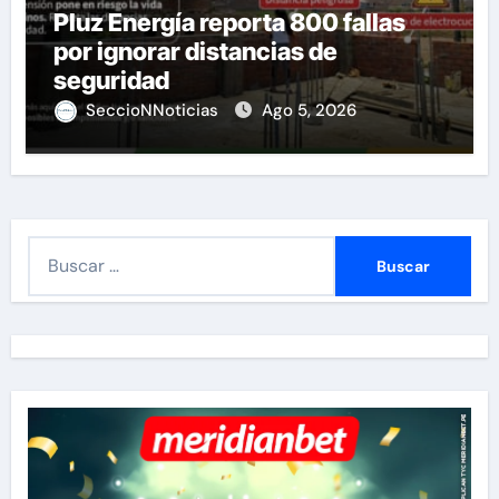
Pluz Energía reporta 800 fallas
por ignorar distancias de
seguridad
SeccioNNoticias
Ago 5, 2026
B
u
s
c
a
r
: