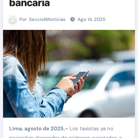
bancaria
Por
SeccioNNoticias
Ago 14, 2025
Lima, agosto de 2025.-
Los taxistas ya no
necesitan depender de números prestados o