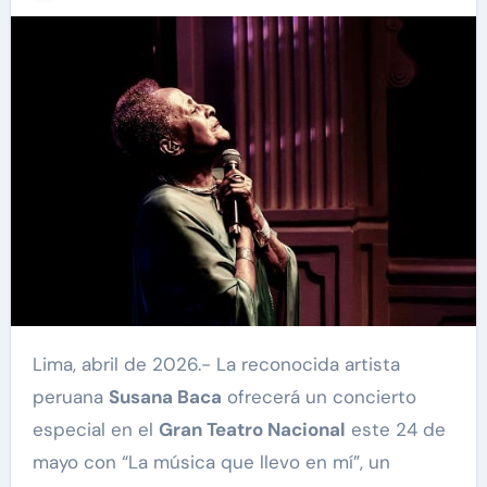
Lima, abril de 2026.- La reconocida artista
peruana
Susana Baca
ofrecerá un concierto
especial en el
Gran Teatro Nacional
este 24 de
mayo con “La música que llevo en mí”, un