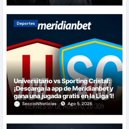
Deportes
Universitario vs Sporting Cristal:
¡Descarga la app de Meridianbet y
gana una jugada gratis en la Liga 1!
SeccioNNoticias
Ago 5, 2026