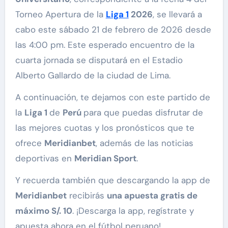
Torneo Apertura de la
Liga 1
2026
, se llevará a
cabo este sábado 21 de febrero de 2026 desde
las 4:00 pm. Este esperado encuentro de la
cuarta jornada se disputará en el Estadio
Alberto Gallardo de la ciudad de Lima.
A continuación, te dejamos con este partido de
la
Liga 1
de
Perú
para que puedas disfrutar de
las mejores cuotas y los pronósticos que te
ofrece
Meridianbet
, además de las noticias
deportivas en
Meridian Sport
.
Y recuerda también que descargando la app de
Meridianbet
recibirás
una apuesta gratis de
máximo S/. 10
. ¡Descarga la app, regístrate y
apuesta ahora en el fútbol peruano!