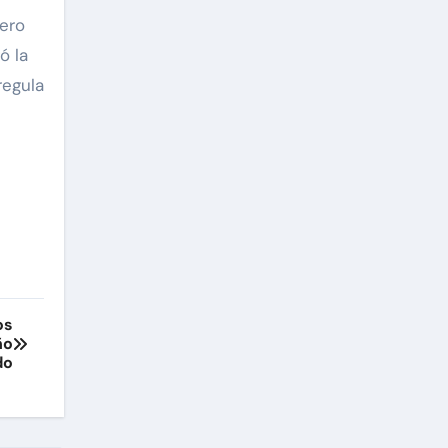
Pero
ó la
regula
os
ño
do