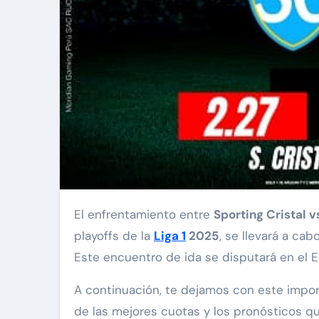
El enfrentamiento entre
Sporting Cristal v
playoffs de la
Liga 1
2025
, se llevará a c
Este encuentro de ida se disputará en el E
A continuación, te dejamos con este impor
de las mejores cuotas y los pronósticos q