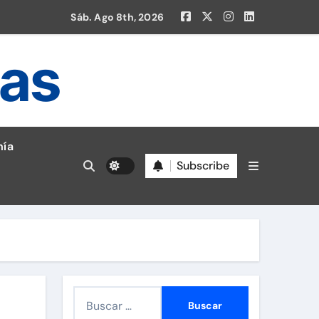
Sáb. Ago 8th, 2026
ias
ía
Subscribe
en la Liga 1!
B
u