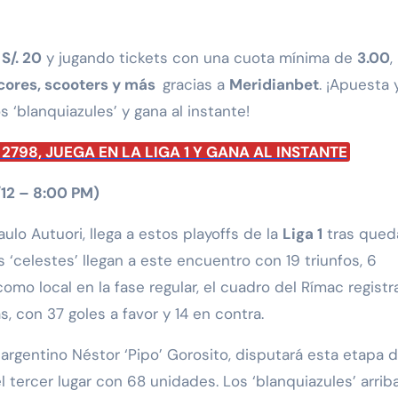
e
S/. 20
y jugando tickets con una cuota mínima de
3.00
,
icores, scooters y más
gracias a
Meridianbet
. ¡Apuesta 
los ‘blanquiazules’ y gana al instante!
798, JUEGA EN LA LIGA 1 Y GANA AL INSTANTE
12 – 8:00 PM)
Paulo Autuori, llega a estos playoffs de la
Liga 1
tras qued
‘celestes’ llegan a este encuentro con 19 triunfos, 6
omo local en la fase regular, el cuadro del Rímac registr
, con 37 goles a favor y 14 en contra.
l argentino Néstor ‘Pipo’ Gorosito, disputará esta etapa d
l tercer lugar con 68 unidades. Los ‘blanquiazules’ arrib