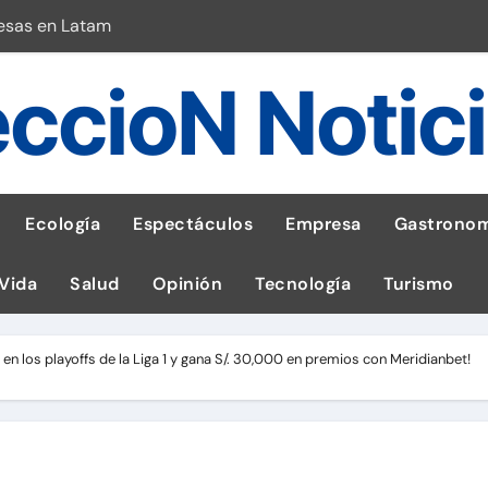
esas en Latam
 con leña
ccioN Notic
ncer de hígado
emisiones de GEI en sus operaciones
robo de celular según OSIPTEL
Ecología
Espectáculos
Empresa
Gastronom
a: guía para las familias
 Vida
Salud
Opinión
Tecnología
Turismo
stal: ¡Descarga la app de Meridianbet y gana una jugada gratis 
 inspirado en la fuerza de un volcán
 en los playoffs de la Liga 1 y gana S/. 30,000 en premios con Meridianbet!
l Perú