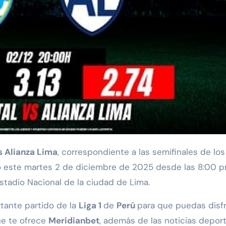
s Alianza Lima
, correspondiente a las semifinales de los
abo este martes 2 de diciembre de 2025 desde las 8:00 p
stadio Nacional de la ciudad de Lima.
tante partido de la
Liga 1
de
Perú
para que puedas disfr
ue te ofrece
Meridianbet
, además de las noticias deport