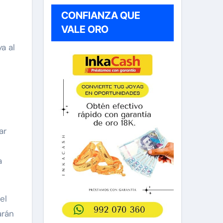
CONFIANZA QUE
VALE ORO
ya al
ar
a
el
arán