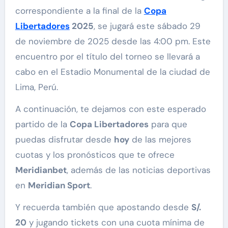
correspondiente a la final de la
Copa
Libertadores
2025
, se jugará este sábado 29
de noviembre de 2025 desde las 4:00 pm. Este
encuentro por el título del torneo se llevará a
cabo en el Estadio Monumental de la ciudad de
Lima, Perú.
A continuación, te dejamos con este esperado
partido de la
Copa Libertadores
para que
puedas disfrutar desde
hoy
de las mejores
cuotas y los pronósticos que te ofrece
Meridianbet
, además de las noticias deportivas
en
Meridian Sport
.
Y recuerda también que apostando desde
S/.
20
y jugando tickets con una cuota mínima de