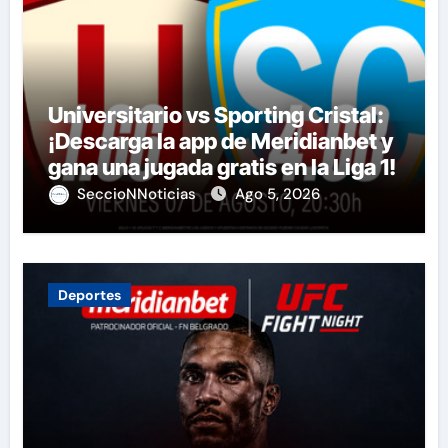
Universitario vs Sporting Cristal:
¡Descarga la app de Meridianbet y
gana una jugada gratis en la Liga 1!
SeccioNNoticias
Ago 5, 2026
Deportes