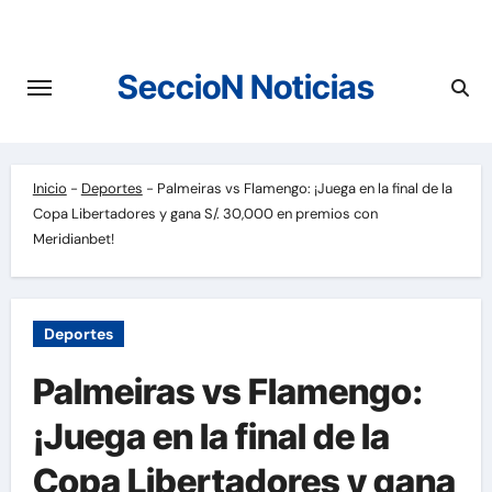
Saltar
al
contenido
SeccioN Noticias
Inicio
-
Deportes
-
Palmeiras vs Flamengo: ¡Juega en la final de la
Copa Libertadores y gana S/. 30,000 en premios con
Meridianbet!
Deportes
Palmeiras vs Flamengo:
¡Juega en la final de la
Copa Libertadores y gana