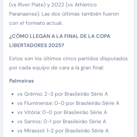
(vs River Plate) y 2022 (vs Athletico
Paranaense). Las dos últimas también fueron
con el formato actual.
¿CÓMO LLEGAN A LA FINAL DE LA COPA
LIBERTADORES 2025?
Estos son los últimos cinco partidos disputados
por cada equipo de cara a la gran final:
Palmeiras
vs Grêmio: 2-3 por Brasileirão Série A
vs Fluminense: 0-0 por Brasileirão Série A
vs Vitória: 0-0 por Brasileirão Série A
vs Santos: 0-1 por Brasileirão Série A
vs Mirassol: 1-2 por Brasileirão Série A